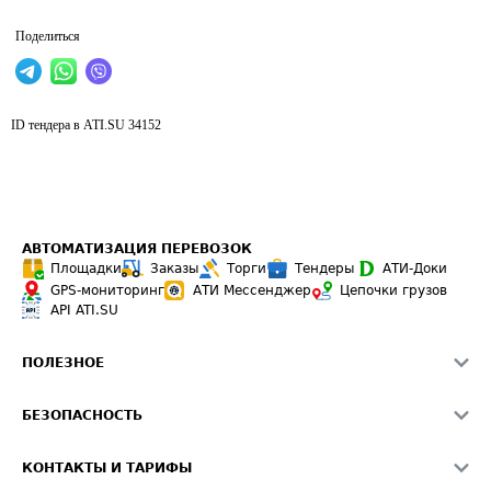
Поделиться
ID тендера в ATI.SU
34152
АВТОМАТИЗАЦИЯ ПЕРЕВОЗОК
Площадки
Заказы
Торги
Тендеры
АТИ-Доки
GPS-мониторинг
АТИ Мессенджер
Цепочки грузов
API ATI.SU
ПОЛЕЗНОЕ
Расчет расстояний
БЕЗОПАСНОСТЬ
Академия ATI.SU
ATI.SU о безопасности
Звезды ATI.SU на вашем сайте
КОНТАКТЫ И ТАРИФЫ
Памятка по проверке контрагентов
Индекс ATI.SU FTL РФ