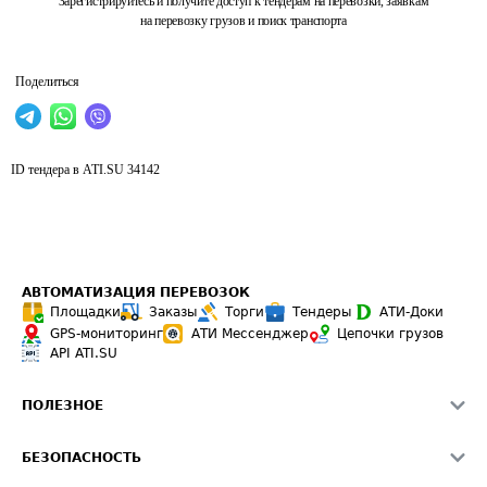
Зарегистрируйтесь и получите доступ к тендерам на перевозки, заявкам
на перевозку грузов и поиск транспорта
Поделиться
ID тендера в ATI.SU
34142
АВТОМАТИЗАЦИЯ ПЕРЕВОЗОК
Площадки
Заказы
Торги
Тендеры
АТИ-Доки
GPS-мониторинг
АТИ Мессенджер
Цепочки грузов
API ATI.SU
ПОЛЕЗНОЕ
Расчет расстояний
БЕЗОПАСНОСТЬ
Академия ATI.SU