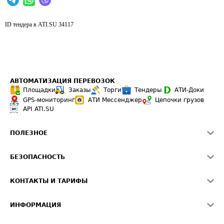
ID тендера в ATI.SU
34117
АВТОМАТИЗАЦИЯ ПЕРЕВОЗОК
Площадки
Заказы
Торги
Тендеры
АТИ-Доки
GPS-мониторинг
АТИ Мессенджер
Цепочки грузов
API ATI.SU
ПОЛЕЗНОЕ
Расчет расстояний
БЕЗОПАСНОСТЬ
Академия ATI.SU
ATI.SU о безопасности
Звезды ATI.SU на вашем сайте
КОНТАКТЫ И ТАРИФЫ
Памятка по проверке контрагентов
Индекс ATI.SU FTL РФ
О системе ATI.SU
Светофор+
Средние ставки
ИНФОРМАЦИЯ
Контактная информация
Страхование
Выгодные направления
Блог