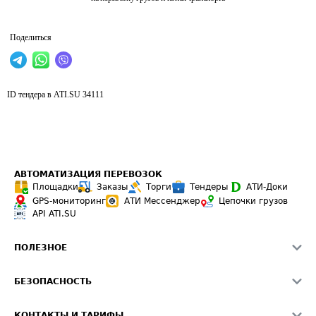
Поделиться
ID тендера в ATI.SU
34111
АВТОМАТИЗАЦИЯ ПЕРЕВОЗОК
Площадки
Заказы
Торги
Тендеры
АТИ-Доки
GPS-мониторинг
АТИ Мессенджер
Цепочки грузов
API ATI.SU
ПОЛЕЗНОЕ
Расчет расстояний
БЕЗОПАСНОСТЬ
Академия ATI.SU
ATI.SU о безопасности
Звезды ATI.SU на вашем сайте
КОНТАКТЫ И ТАРИФЫ