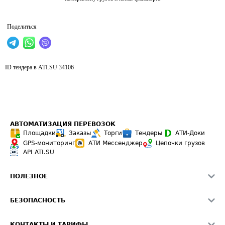
Поделиться
ID тендера в ATI.SU
34106
АВТОМАТИЗАЦИЯ ПЕРЕВОЗОК
Площадки
Заказы
Торги
Тендеры
АТИ-Доки
GPS-мониторинг
АТИ Мессенджер
Цепочки грузов
API ATI.SU
ПОЛЕЗНОЕ
Расчет расстояний
БЕЗОПАСНОСТЬ
Академия ATI.SU
ATI.SU о безопасности
Звезды ATI.SU на вашем сайте
КОНТАКТЫ И ТАРИФЫ