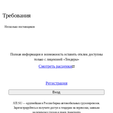
Требования
Несколько поставщиков
Полная информация и возможность оставить отклик доступны
только с лицензией «Тендеры»
Смотреть расценки
Регистрация
Вход
ATI.SU — крупнейшая в России биржа автомобильных грузоперевозок.
Зарегистрируйтесь и получите доступ к тендерам на перевозки, заявкам
на перевозку грузов и поиск транспорта