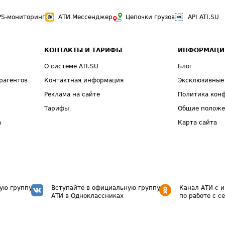
PS-мониторинг
АТИ Мессенджер
Цепочки грузов
API ATI.SU
КОНТАКТЫ И ТАРИФЫ
ИНФОРМАЦИ
О системе ATI.SU
Блог
рагентов
Контактная информация
Эксклюзивные
Реклама на сайте
Политика кон
Тарифы
Общие полож
а
Карта сайта
ую группу
Вступайте в официальную группу
Канал АТИ с 
АТИ в Одноклассниках
по работе с с