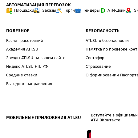
АВТОМАТИЗАЦИЯ ПЕРЕВОЗОК
Площадки
Заказы
Торги
Тендеры
АТИ-Доки
G
ПОЛЕЗНОЕ
БЕЗОПАСНОСТЬ
Расчет расстояний
ATI.SU о безопасности
Академия ATI.SU
Памятка по проверке конт
Звезды ATI.SU на вашем сайте
Светофор+
Индекс ATI.SU FTL РФ
Страхование
Средние ставки
О формировании Паспорт
Выгодные направления
Вступайте в официальн
МОБИЛЬНЫЕ ПРИЛОЖЕНИЯ ATI.SU
АТИ ВКонтакте