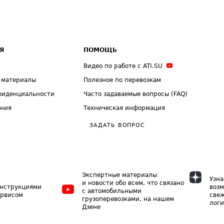
Я
ПОМОЩЬ
Видео по работе с ATI.SU
 материалы
Полезное по перевозкам
фиденциальности
Часто задаваемые вопросы (FAQ)
ения
Техническая информация
ЗАДАТЬ ВОПРОС
Экспертные материалы
Узна
и новости обо всем, что связано
инструкциями
возм
с автомобильными
ервисом
свеж
грузоперевозками, на нашем
логи
Дзене