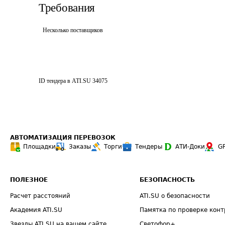
Требования
Несколько поставщиков
ID тендера в ATI.SU
34075
АВТОМАТИЗАЦИЯ ПЕРЕВОЗОК
Площадки
Заказы
Торги
Тендеры
АТИ-Доки
G
ПОЛЕЗНОЕ
БЕЗОПАСНОСТЬ
Расчет расстояний
ATI.SU о безопасности
Академия ATI.SU
Памятка по проверке конт
Звезды ATI.SU на вашем сайте
Светофор+