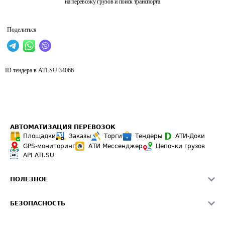
на перевозку грузов и поиск транспорта
Поделиться
ID тендера в ATI.SU
34066
АВТОМАТИЗАЦИЯ ПЕРЕВОЗОК
Площадки
Заказы
Торги
Тендеры
АТИ-Доки
GPS-мониторинг
АТИ Мессенджер
Цепочки грузов
API ATI.SU
ПОЛЕЗНОЕ
Расчет расстояний
БЕЗОПАСНОСТЬ
Академия ATI.SU
ATI.SU о безопасности
Звезды ATI.SU на вашем сайте