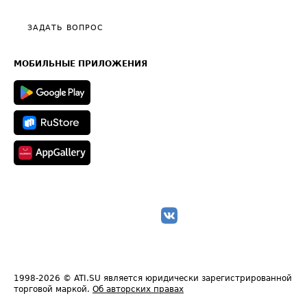
Видео по работе с ATI.SU
Политика конфиденциальности
Полезное по перевозкам
Общие положения
ЗАДАТЬ ВОПРОС
Часто задаваемые вопросы (FAQ)
Карта сайта
Техническая информация
МОБИЛЬНЫЕ ПРИЛОЖЕНИЯ
1998-2026
© ATI.SU является юридически зарегистрированной
торговой маркой.
Об авторских правах