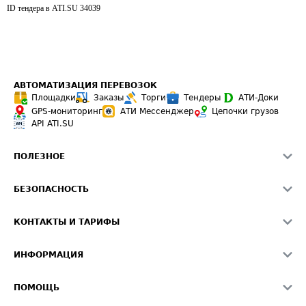
ID тендера в ATI.SU
34039
АВТОМАТИЗАЦИЯ ПЕРЕВОЗОК
Площадки
Заказы
Торги
Тендеры
АТИ-Доки
GPS-мониторинг
АТИ Мессенджер
Цепочки грузов
API ATI.SU
ПОЛЕЗНОЕ
Расчет расстояний
БЕЗОПАСНОСТЬ
Академия ATI.SU
ATI.SU о безопасности
Звезды ATI.SU на вашем сайте
КОНТАКТЫ И ТАРИФЫ
Памятка по проверке контрагентов
Индекс ATI.SU FTL РФ
О системе ATI.SU
Светофор+
Средние ставки
ИНФОРМАЦИЯ
Контактная информация
Страхование
Выгодные направления
Блог
Реклама на сайте
О формировании Паспорта
ПОМОЩЬ
Эксклюзивные материалы
Тарифы