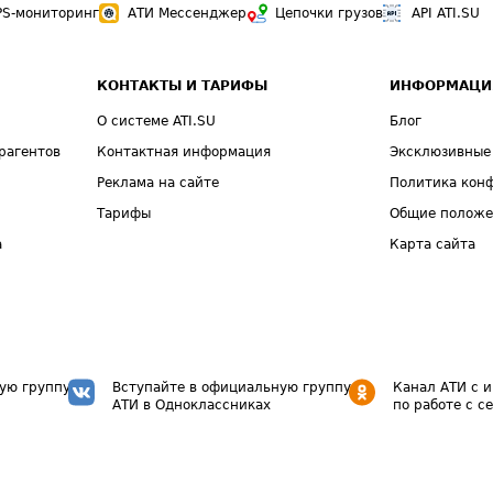
PS-мониторинг
АТИ Мессенджер
Цепочки грузов
API ATI.SU
КОНТАКТЫ И ТАРИФЫ
ИНФОРМАЦИ
О системе ATI.SU
Блог
рагентов
Контактная информация
Эксклюзивные
Реклама на сайте
Политика кон
Тарифы
Общие полож
а
Карта сайта
ую группу
Вступайте в официальную группу
Канал АТИ с 
АТИ в Одноклассниках
по работе с с