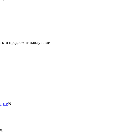
т, кто предложит наилучшие
арте
л.