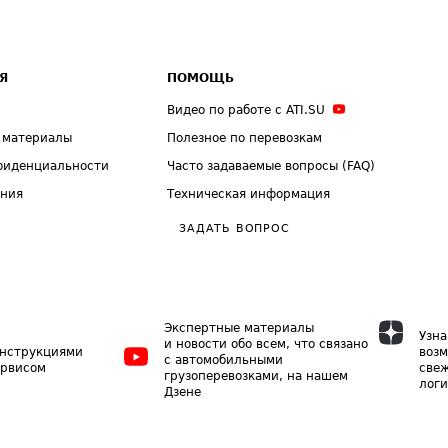
Я
ПОМОЩЬ
Видео по работе с ATI.SU
 материалы
Полезное по перевозкам
фиденциальности
Часто задаваемые вопросы (FAQ)
ения
Техническая информация
ЗАДАТЬ ВОПРОС
Экспертные материалы
Узна
и новости обо всем, что связано
инструкциями
возм
с автомобильными
ервисом
свеж
грузоперевозками, на нашем
логи
Дзене