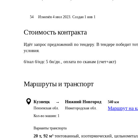
54
Изменён
4 июл 2023
.
Создан
1 янв 1
Стоимость контракта
Идёт запрос предложений по тендеру. В тендере победит то
условия.
б/нал б/ндс 5 бн/дн., оплата по сканам (счет+акт)
Маршруты и транспорт
Кузнецк
→
Нижний Новгород
540
км
Маршрут на к
Пензенская обл.
Нижегородская обл.
Кол-во машин:
1
Варианты транспорта
20 т
,
92 м³
тентованный, изотермический, цельнометал