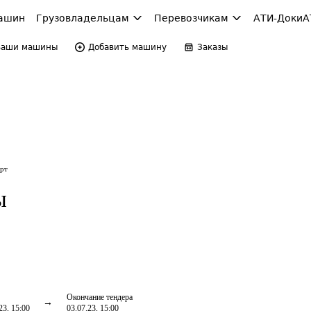
ашин
Грузовладельцам
Перевозчикам
АТИ-Доки
А
Ваши машины
Добавить машину
Заказы
орт
ы
Окончание тендера
23, 15:00
03.07.23, 15:00