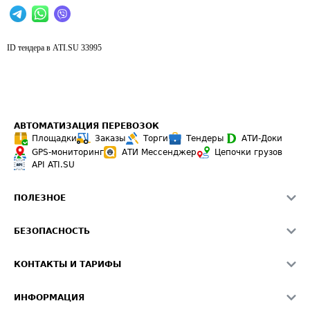
ID тендера в ATI.SU
33995
АВТОМАТИЗАЦИЯ ПЕРЕВОЗОК
Площадки
Заказы
Торги
Тендеры
АТИ-Доки
GPS-мониторинг
АТИ Мессенджер
Цепочки грузов
API ATI.SU
ПОЛЕЗНОЕ
Расчет расстояний
БЕЗОПАСНОСТЬ
Академия ATI.SU
ATI.SU о безопасности
Звезды ATI.SU на вашем сайте
КОНТАКТЫ И ТАРИФЫ
Памятка по проверке контрагентов
Индекс ATI.SU FTL РФ
О системе ATI.SU
Светофор+
Средние ставки
ИНФОРМАЦИЯ
Контактная информация