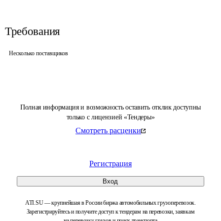
Требования
Несколько поставщиков
Полная информация и возможность оставить отклик доступны
только с лицензией «Тендеры»
Смотреть расценки
Регистрация
Вход
ATI.SU — крупнейшая в России биржа автомобильных грузоперевозок.
Зарегистрируйтесь и получите доступ к тендерам на перевозки, заявкам
на перевозку грузов и поиск транспорта