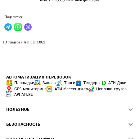
Поделиться
ID тендера в ATI.SU
33921
АВТОМАТИЗАЦИЯ ПЕРЕВОЗОК
Площадки
Заказы
Торги
Тендеры
АТИ-Доки
GPS-мониторинг
АТИ Мессенджер
Цепочки грузов
API ATI.SU
ПОЛЕЗНОЕ
Расчет расстояний
БЕЗОПАСНОСТЬ
Академия ATI.SU
ATI.SU о безопасности
Звезды ATI.SU на вашем сайте