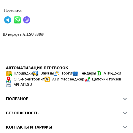
Поделиться
ID тендера в ATI.SU
33868
АВТОМАТИЗАЦИЯ ПЕРЕВОЗОК
Площадки
Заказы
Торги
Тендеры
АТИ-Доки
GPS-мониторинг
АТИ Мессенджер
Цепочки грузов
API ATI.SU
ПОЛЕЗНОЕ
Расчет расстояний
БЕЗОПАСНОСТЬ
Академия ATI.SU
ATI.SU о безопасности
Звезды ATI.SU на вашем сайте
КОНТАКТЫ И ТАРИФЫ
Памятка по проверке контрагентов