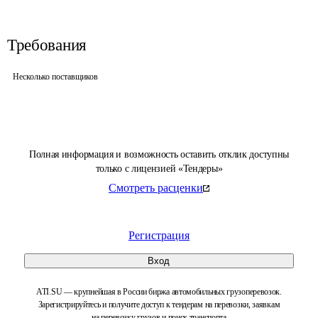
Требования
Несколько поставщиков
Полная информация и возможность оставить отклик доступны
только с лицензией «Тендеры»
Смотреть расценки
Регистрация
Вход
ATI.SU — крупнейшая в России биржа автомобильных грузоперевозок.
Зарегистрируйтесь и получите доступ к тендерам на перевозки, заявкам
на перевозку грузов и поиск транспорта