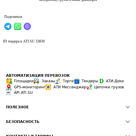
Поделиться
ID тендера в ATI.SU
33839
АВТОМАТИЗАЦИЯ ПЕРЕВОЗОК
Площадки
Заказы
Торги
Тендеры
АТИ-Доки
GPS-мониторинг
АТИ Мессенджер
Цепочки грузов
API ATI.SU
ПОЛЕЗНОЕ
Расчет расстояний
БЕЗОПАСНОСТЬ
Академия ATI.SU
ATI.SU о безопасности
Звезды ATI.SU на вашем сайте