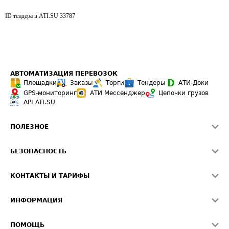
ID тендера в ATI.SU
33787
АВТОМАТИЗАЦИЯ ПЕРЕВОЗОК
Площадки
Заказы
Торги
Тендеры
АТИ-Доки
GPS-мониторинг
АТИ Мессенджер
Цепочки грузов
API ATI.SU
ПОЛЕЗНОЕ
Расчет расстояний
БЕЗОПАСНОСТЬ
Академия ATI.SU
ATI.SU о безопасности
Звезды ATI.SU на вашем сайте
КОНТАКТЫ И ТАРИФЫ
Памятка по проверке контрагентов
Индекс ATI.SU FTL РФ
О системе ATI.SU
Светофор+
Средние ставки
ИНФОРМАЦИЯ
Контактная информация
Страхование
Выгодные направления
Блог
Реклама на сайте
О формировании Паспорта
ПОМОЩЬ