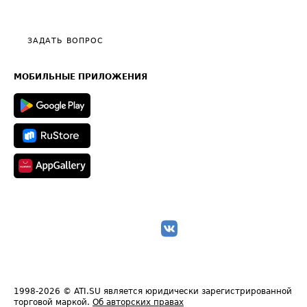
Эксклюзивные материалы
Тарифы
Видео по работе с ATI.SU
Политика конфиденциальности
Полезное по перевозкам
Общие положения
ЗАДАТЬ ВОПРОС
Часто задаваемые вопросы (FAQ)
Карта сайта
Техническая информация
МОБИЛЬНЫЕ ПРИЛОЖЕНИЯ
1998-2026
© ATI.SU является юридически зарегистрированной
торговой маркой.
Об авторских правах