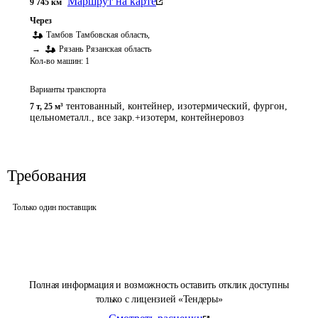
Маршрут на карте
9 745
км
Через
Тамбов
Тамбовская область
,
→
Рязань
Рязанская область
Кол-во машин:
1
Варианты транспорта
тентованный, контейнер, изотермический, фургон,
7 т
,
25 м³
цельнометалл., все закр.+изотерм, контейнеровоз
Требования
Только один поставщик
Полная информация и возможность оставить отклик доступны
только с лицензией «Тендеры»