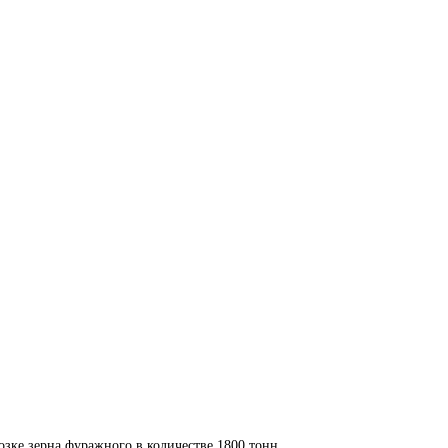
озке зерна фуражного в количестве 1800 тонн