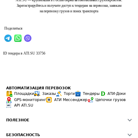
ATI.SU — крупнейшая в России биржа автомобильных грузоперевозок.
Зарегистрируйтесь и получите доступ к тендерам на перевозки, заявкам
на перевозку грузов и поиск транспорта
Поделиться
ID тендера в ATI.SU
33756
АВТОМАТИЗАЦИЯ ПЕРЕВОЗОК
Площадки
Заказы
Торги
Тендеры
АТИ-Доки
GPS-мониторинг
АТИ Мессенджер
Цепочки грузов
API ATI.SU
ПОЛЕЗНОЕ
Расчет расстояний
БЕЗОПАСНОСТЬ