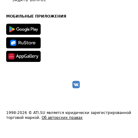
Общие положения
ЗАДАТЬ ВОПРОС
Часто задаваемые вопросы (FAQ)
Карта сайта
Техническая информация
МОБИЛЬНЫЕ ПРИЛОЖЕНИЯ
1998-2026
© ATI.SU является юридически зарегистрированной
торговой маркой.
Об авторских правах