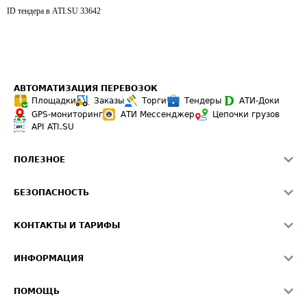
ID тендера в ATI.SU
33642
АВТОМАТИЗАЦИЯ ПЕРЕВОЗОК
Площадки
Заказы
Торги
Тендеры
АТИ-Доки
GPS-мониторинг
АТИ Мессенджер
Цепочки грузов
API ATI.SU
ПОЛЕЗНОЕ
Расчет расстояний
БЕЗОПАСНОСТЬ
Академия ATI.SU
ATI.SU о безопасности
Звезды ATI.SU на вашем сайте
КОНТАКТЫ И ТАРИФЫ
Памятка по проверке контрагентов
Индекс ATI.SU FTL РФ
О системе ATI.SU
Светофор+
Средние ставки
ИНФОРМАЦИЯ
Контактная информация
Страхование
Выгодные направления
Блог
Реклама на сайте
О формировании Паспорта
ПОМОЩЬ
Эксклюзивные материалы
Тарифы