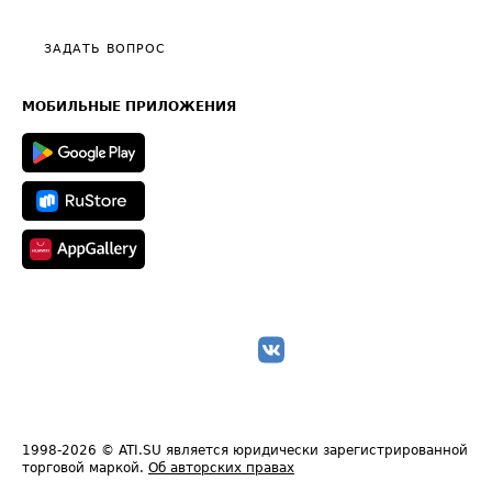
Видео по работе с ATI.SU
Политика конфиденциальности
Полезное по перевозкам
Общие положения
ЗАДАТЬ ВОПРОС
Часто задаваемые вопросы (FAQ)
Карта сайта
Техническая информация
МОБИЛЬНЫЕ ПРИЛОЖЕНИЯ
1998-2026
© ATI.SU является юридически зарегистрированной
торговой маркой.
Об авторских правах