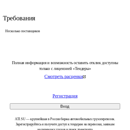
Требования
Несколько поставщиков
Полная информация и возможность оставить отклик доступны
только с лицензией «Тендеры»
Смотреть расценки
Регистрация
Вход
ATI.SU — крупнейшая в России биржа автомобильных грузоперевозок.
Зарегистрируйтесь и получите доступ к тендерам на перевозки, заявкам
на перевозку грузов и поиск транспорта