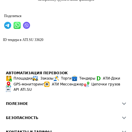
Поделиться
ID тендера в ATI.SU
33620
АВТОМАТИЗАЦИЯ ПЕРЕВОЗОК
Площадки
Заказы
Торги
Тендеры
АТИ-Доки
GPS-мониторинг
АТИ Мессенджер
Цепочки грузов
API ATI.SU
ПОЛЕЗНОЕ
Расчет расстояний
БЕЗОПАСНОСТЬ
Академия ATI.SU
ATI.SU о безопасности
Звезды ATI.SU на вашем сайте