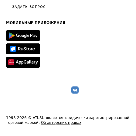
Полезное по перевозкам
Общие положения
ЗАДАТЬ ВОПРОС
Часто задаваемые вопросы (FAQ)
Карта сайта
Техническая информация
МОБИЛЬНЫЕ ПРИЛОЖЕНИЯ
1998-2026
© ATI.SU является юридически зарегистрированной
торговой маркой.
Об авторских правах