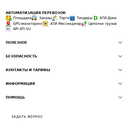
АВТОМАТИЗАЦИЯ ПЕРЕВОЗОК
Площадки
Заказы
Торги
Тендеры
АТИ-Доки
GPS-мониторинг
АТИ Мессенджер
Цепочки грузов
API ATI.SU
ПОЛЕЗНОЕ
Расчет расстояний
БЕЗОПАСНОСТЬ
Академия ATI.SU
ATI.SU о безопасности
Звезды ATI.SU на вашем сайте
КОНТАКТЫ И ТАРИФЫ
Памятка по проверке контрагентов
Индекс ATI.SU FTL РФ
О системе ATI.SU
Светофор+
Средние ставки
ИНФОРМАЦИЯ
Контактная информация
Страхование
Выгодные направления
Блог
Реклама на сайте
О формировании Паспорта
ПОМОЩЬ
Эксклюзивные материалы
Тарифы
Видео по работе с ATI.SU
Политика конфиденциальности
Полезное по перевозкам
Общие положения
ЗАДАТЬ ВОПРОС
Часто задаваемые вопросы (FAQ)
Карта сайта