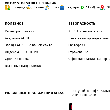
АВТОМАТИЗАЦИЯ ПЕРЕВОЗОК
Площадки
Заказы
Торги
Тендеры
АТИ-Доки
G
ПОЛЕЗНОЕ
БЕЗОПАСНОСТЬ
Расчет расстояний
ATI.SU о безопасности
Академия ATI.SU
Памятка по проверке конт
Звезды ATI.SU на вашем сайте
Светофор+
Индекс ATI.SU FTL РФ
Страхование
Средние ставки
О формировании Паспорт
Выгодные направления
Вступайте в официальн
МОБИЛЬНЫЕ ПРИЛОЖЕНИЯ ATI.SU
АТИ ВКонтакте