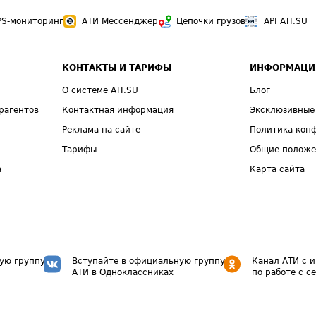
PS-мониторинг
АТИ Мессенджер
Цепочки грузов
API ATI.SU
КОНТАКТЫ И ТАРИФЫ
ИНФОРМАЦИ
О системе ATI.SU
Блог
рагентов
Контактная информация
Эксклюзивные
Реклама на сайте
Политика кон
Тарифы
Общие полож
а
Карта сайта
ую группу
Вступайте в официальную группу
Канал АТИ с 
АТИ в Одноклассниках
по работе с с