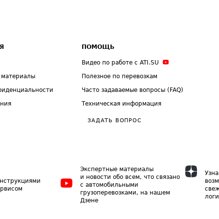
Я
ПОМОЩЬ
Видео по работе с ATI.SU
 материалы
Полезное по перевозкам
фиденциальности
Часто задаваемые вопросы (FAQ)
ения
Техническая информация
ЗАДАТЬ ВОПРОС
Экспертные материалы
Узна
и новости обо всем, что связано
инструкциями
возм
с автомобильными
ервисом
свеж
грузоперевозками, на нашем
логи
Дзене