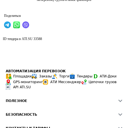
Поделиться
ID тендера в ATI.SU
33588
АВТОМАТИЗАЦИЯ ПЕРЕВОЗОК
Площадки
Заказы
Торги
Тендеры
АТИ-Доки
GPS-мониторинг
АТИ Мессенджер
Цепочки грузов
API ATI.SU
ПОЛЕЗНОЕ
Расчет расстояний
БЕЗОПАСНОСТЬ
Академия ATI.SU
ATI.SU о безопасности
Звезды ATI.SU на вашем сайте