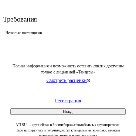
Требования
Несколько поставщиков
Полная информация и возможность оставить отклик доступны
только с лицензией «Тендеры»
Смотреть расценки
Регистрация
Вход
ATI.SU — крупнейшая в России биржа автомобильных грузоперевозок.
Зарегистрируйтесь и получите доступ к тендерам на перевозки, заявкам
на перевозку грузов и поиск транспорта