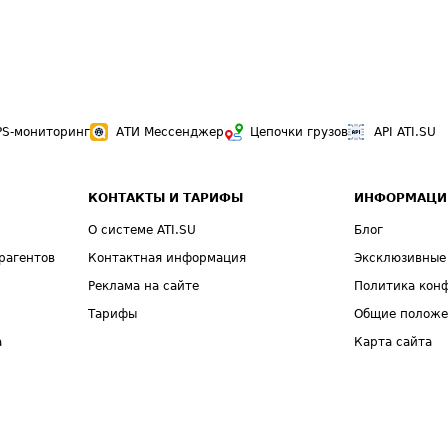
PS-мониторинг
АТИ Мессенджер
Цепочки грузов
API ATI.SU
КОНТАКТЫ И ТАРИФЫ
ИНФОРМАЦИ
О системе ATI.SU
Блог
рагентов
Контактная информация
Эксклюзивные
Реклама на сайте
Политика кон
Тарифы
Общие полож
а
Карта сайта