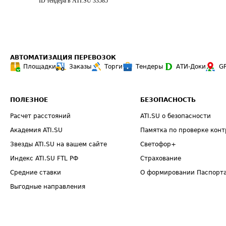
ID тендера в ATI.SU
33585
АВТОМАТИЗАЦИЯ ПЕРЕВОЗОК
Площадки
Заказы
Торги
Тендеры
АТИ-Доки
G
ПОЛЕЗНОЕ
БЕЗОПАСНОСТЬ
Расчет расстояний
ATI.SU о безопасности
Академия ATI.SU
Памятка по проверке конт
Звезды ATI.SU на вашем сайте
Светофор+
Индекс ATI.SU FTL РФ
Страхование
Средние ставки
О формировании Паспорт
Выгодные направления