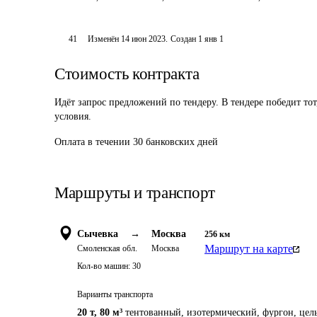
41
Изменён
14 июн 2023
.
Создан
1 янв 1
Стоимость контракта
Идёт запрос предложений по тендеру. В тендере победит то
условия.
Оплата в течении 30 банковских дней
Маршруты и транспорт
Сычевка
→
Москва
256
км
Маршрут на карте
Смоленская обл.
Москва
Кол-во машин:
30
Варианты транспорта
20 т
,
80 м³
тентованный, изотермический, фургон, цел