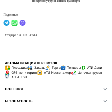
на перевозку грузов и поиск транспорта
Поделиться
ID тендера в ATI.SU
33513
АВТОМАТИЗАЦИЯ ПЕРЕВОЗОК
Площадки
Заказы
Торги
Тендеры
АТИ-Доки
GPS-мониторинг
АТИ Мессенджер
Цепочки грузов
API ATI.SU
ПОЛЕЗНОЕ
Расчет расстояний
БЕЗОПАСНОСТЬ
Академия ATI.SU
ATI.SU о безопасности
Звезды ATI.SU на вашем сайте