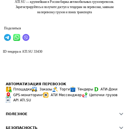
ATI.SU — крупнейшая в России биржа автомобильных грузоперевозок.
Зарегистрируйтесь и получите доступ к тендерам на перевозки, заявкам
на перевозку грузов и поиск транспорта
Поделиться
ID тендера в ATI.SU
33430
АВТОМАТИЗАЦИЯ ПЕРЕВОЗОК
Площадки
Заказы
Торги
Тендеры
АТИ-Доки
GPS-мониторинг
АТИ Мессенджер
Цепочки грузов
API ATI.SU
ПОЛЕЗНОЕ
Расчет расстояний
БЕЗОПАСНОСТЬ