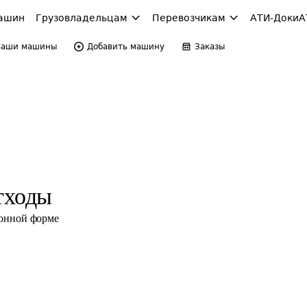
ашин
Грузовладельцам
Перевозчикам
АТИ-Доки
А
Ваши машины
Добавить машину
Заказы
тходы
ронной форме