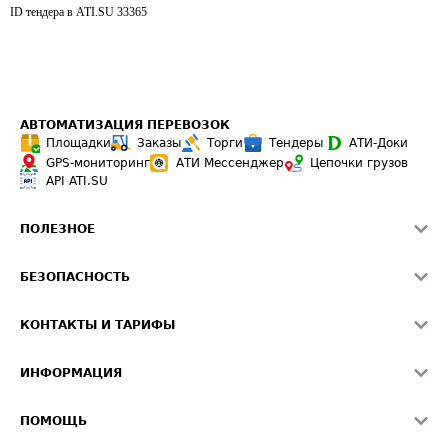
ID тендера в ATI.SU
33365
АВТОМАТИЗАЦИЯ ПЕРЕВОЗОК
Площадки
Заказы
Торги
Тендеры
АТИ-Доки
GPS-мониторинг
АТИ Мессенджер
Цепочки грузов
API ATI.SU
ПОЛЕЗНОЕ
Расчет расстояний
БЕЗОПАСНОСТЬ
Академия ATI.SU
ATI.SU о безопасности
Звезды ATI.SU на вашем сайте
КОНТАКТЫ И ТАРИФЫ
Памятка по проверке контрагентов
Индекс ATI.SU FTL РФ
О системе ATI.SU
Светофор+
Средние ставки
ИНФОРМАЦИЯ
Контактная информация
Страхование
Выгодные направления
Блог
Реклама на сайте
О формировании Паспорта
ПОМОЩЬ
Эксклюзивные материалы
Тарифы