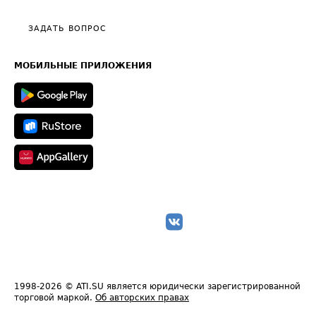
Видео по работе с ATI.SU
Политика конфиденциальности
Полезное по перевозкам
Общие положения
ЗАДАТЬ ВОПРОС
Часто задаваемые вопросы (FAQ)
Карта сайта
Техническая информация
МОБИЛЬНЫЕ ПРИЛОЖЕНИЯ
1998-2026
© ATI.SU является юридически зарегистрированной
торговой маркой.
Об авторских правах