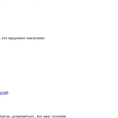
т, кто предложит наилучшие
рте
ургон, цельнометалл., все закр.+изотерм