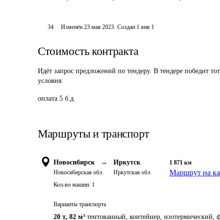
34
Изменён
23 мая 2023
.
Создан
1 янв 1
Стоимость контракта
Идёт запрос предложений по тендеру. В тендере победит то
условия.
оплата 5 б.д
Маршруты и транспорт
Новосибирск
→
Иркутск
1 871
км
Маршрут на ка
Новосибирская обл.
Иркутская обл.
Кол-во машин:
1
Варианты транспорта
20 т
,
82 м³
тентованный, контейнер, изотермический, ф