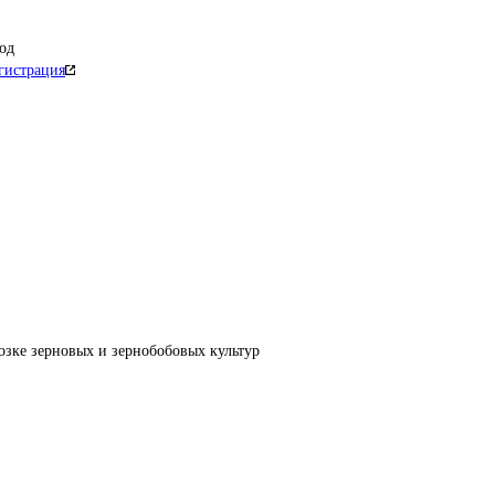
од
гистрация
озке зерновых и зернобобовых культур