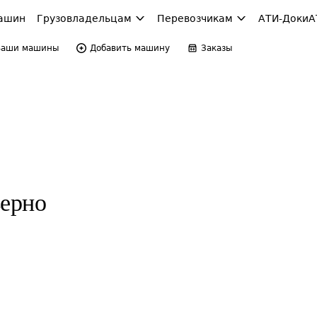
ашин
Грузовладельцам
Перевозчикам
АТИ-Доки
А
Ваши машины
Добавить машину
Заказы
зерно