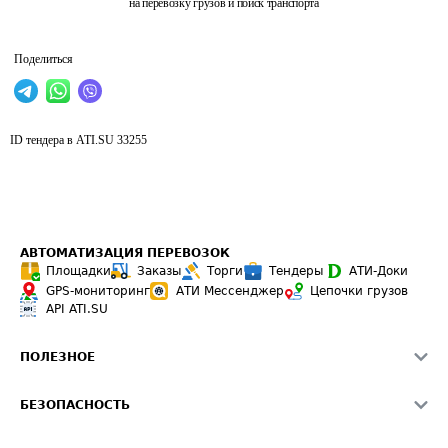
на перевозку грузов и поиск транспорта
Поделиться
ID тендера в ATI.SU
33255
АВТОМАТИЗАЦИЯ ПЕРЕВОЗОК
Площадки
Заказы
Торги
Тендеры
АТИ-Доки
GPS-мониторинг
АТИ Мессенджер
Цепочки грузов
API ATI.SU
ПОЛЕЗНОЕ
Расчет расстояний
БЕЗОПАСНОСТЬ
Академия ATI.SU
ATI.SU о безопасности
Звезды ATI.SU на вашем сайте