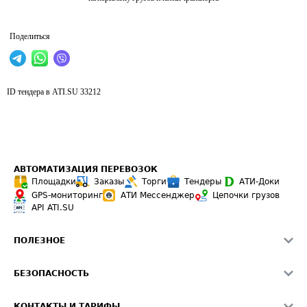
Поделиться
ID тендера в ATI.SU
33212
АВТОМАТИЗАЦИЯ ПЕРЕВОЗОК
Площадки
Заказы
Торги
Тендеры
АТИ-Доки
GPS-мониторинг
АТИ Мессенджер
Цепочки грузов
API ATI.SU
ПОЛЕЗНОЕ
Расчет расстояний
БЕЗОПАСНОСТЬ
Академия ATI.SU
ATI.SU о безопасности
Звезды ATI.SU на вашем сайте
КОНТАКТЫ И ТАРИФЫ