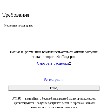
Требования
Несколько поставщиков
Полная информация и возможность оставить отклик доступны
только с лицензией «Тендеры»
Смотреть расценки
Регистрация
Вход
ATI.SU — крупнейшая в России биржа автомобильных грузоперевозок.
Зарегистрируйтесь и получите доступ к тендерам на перевозки, заявкам
на перевозку грузов и поиск транспорта