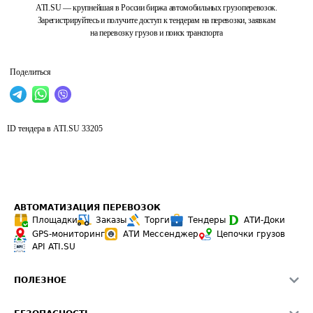
ATI.SU — крупнейшая в России биржа автомобильных грузоперевозок.
Зарегистрируйтесь и получите доступ к тендерам на перевозки, заявкам
на перевозку грузов и поиск транспорта
Поделиться
ID тендера в ATI.SU
33205
АВТОМАТИЗАЦИЯ ПЕРЕВОЗОК
Площадки
Заказы
Торги
Тендеры
АТИ-Доки
GPS-мониторинг
АТИ Мессенджер
Цепочки грузов
API ATI.SU
ПОЛЕЗНОЕ
Расчет расстояний