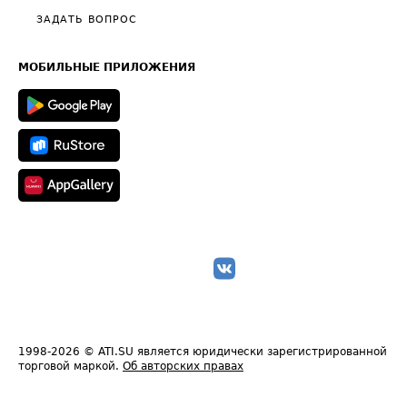
Полезное по перевозкам
Общие положения
ЗАДАТЬ ВОПРОС
Часто задаваемые вопросы (FAQ)
Карта сайта
Техническая информация
МОБИЛЬНЫЕ ПРИЛОЖЕНИЯ
1998-2026
© ATI.SU является юридически зарегистрированной
торговой маркой.
Об авторских правах