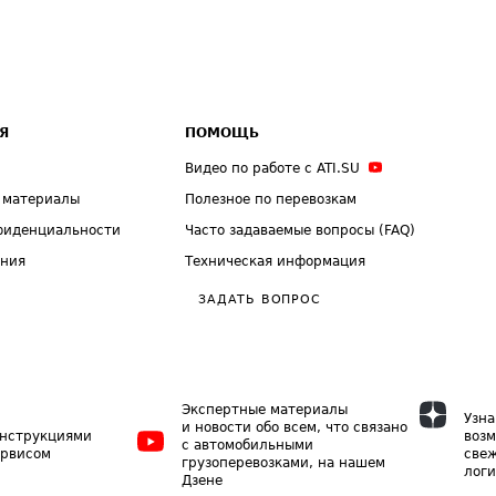
Я
ПОМОЩЬ
Видео по работе с ATI.SU
 материалы
Полезное по перевозкам
фиденциальности
Часто задаваемые вопросы (FAQ)
ения
Техническая информация
ЗАДАТЬ ВОПРОС
Экспертные материалы
Узна
и новости обо всем, что связано
инструкциями
возм
с автомобильными
ервисом
свеж
грузоперевозками, на нашем
логи
Дзене