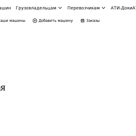
ашин
Грузовладельцам
Перевозчикам
АТИ-Доки
А
Ваши машины
Добавить машину
Заказы
ая