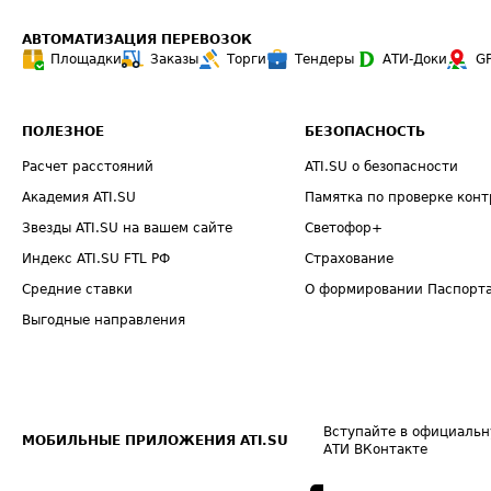
АВТОМАТИЗАЦИЯ ПЕРЕВОЗОК
Площадки
Заказы
Торги
Тендеры
АТИ-Доки
G
ПОЛЕЗНОЕ
БЕЗОПАСНОСТЬ
Расчет расстояний
ATI.SU о безопасности
Академия ATI.SU
Памятка по проверке конт
Звезды ATI.SU на вашем сайте
Светофор+
Индекс ATI.SU FTL РФ
Страхование
Средние ставки
О формировании Паспорт
Выгодные направления
Вступайте в официальн
МОБИЛЬНЫЕ ПРИЛОЖЕНИЯ ATI.SU
АТИ ВКонтакте