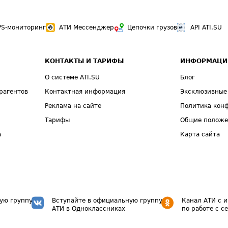
PS-мониторинг
АТИ Мессенджер
Цепочки грузов
API ATI.SU
КОНТАКТЫ И ТАРИФЫ
ИНФОРМАЦИ
О системе ATI.SU
Блог
рагентов
Контактная информация
Эксклюзивные
Реклама на сайте
Политика кон
Тарифы
Общие полож
а
Карта сайта
ую группу
Вступайте в официальную группу
Канал АТИ с 
АТИ в Одноклассниках
по работе с с