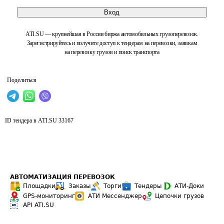
Вход
ATI.SU — крупнейшая в России биржа автомобильных грузоперевозок.
Зарегистрируйтесь и получите доступ к тендерам на перевозки, заявкам
на перевозку грузов и поиск транспорта
Поделиться
ID тендера в ATI.SU
33167
АВТОМАТИЗАЦИЯ ПЕРЕВОЗОК
Площадки
Заказы
Торги
Тендеры
АТИ-Доки
GPS-мониторинг
АТИ Мессенджер
Цепочки грузов
API ATI.SU