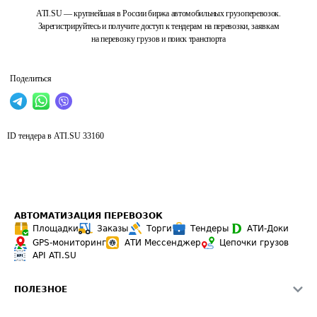
ATI.SU — крупнейшая в России биржа автомобильных грузоперевозок.
Зарегистрируйтесь и получите доступ к тендерам на перевозки, заявкам
на перевозку грузов и поиск транспорта
Поделиться
ID тендера в ATI.SU
33160
АВТОМАТИЗАЦИЯ ПЕРЕВОЗОК
Площадки
Заказы
Торги
Тендеры
АТИ-Доки
GPS-мониторинг
АТИ Мессенджер
Цепочки грузов
API ATI.SU
ПОЛЕЗНОЕ
Расчет расстояний