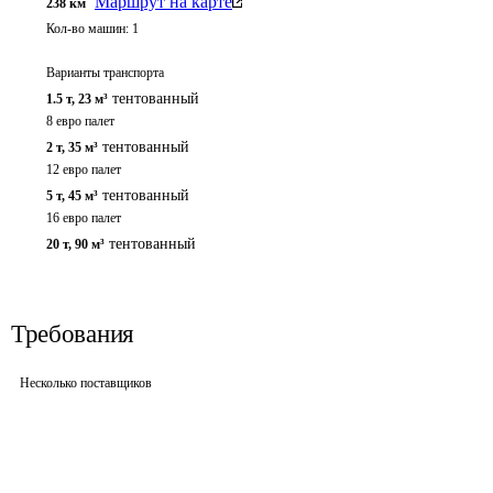
Маршрут на карте
238
км
Кол-во машин:
1
Варианты транспорта
тентованный
1.5 т
,
23 м³
8 евро палет
тентованный
2 т
,
35 м³
12 евро палет
тентованный
5 т
,
45 м³
16 евро палет
тентованный
20 т
,
90 м³
Требования
Несколько поставщиков