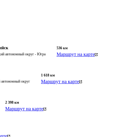
ийск
536
км
Маршрут на карте
ий автономный округ - Югра
1 618
км
Маршрут на карте
 автономный округ
2 398
км
Маршрут на карте
арте