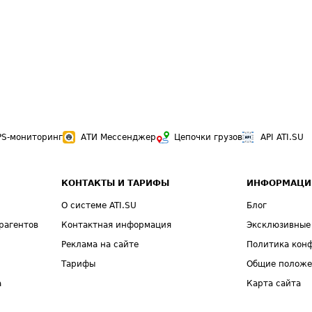
PS-мониторинг
АТИ Мессенджер
Цепочки грузов
API ATI.SU
КОНТАКТЫ И ТАРИФЫ
ИНФОРМАЦИ
О системе ATI.SU
Блог
рагентов
Контактная информация
Эксклюзивные
Реклама на сайте
Политика кон
Тарифы
Общие полож
а
Карта сайта