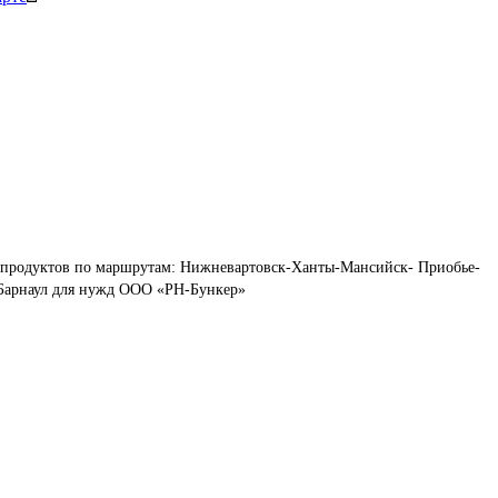
епродуктов по маршрутам: Нижневартовск-Ханты-Мансийск- Приобье-
-Барнаул для нужд ООО «РН-Бункер»