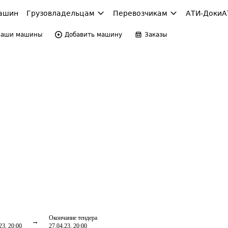
ашин
Грузовладельцам
Перевозчикам
АТИ-Доки
А
Ваши машины
Добавить машину
Заказы
Окончание тендера
23, 20:00
27.04.23, 20:00