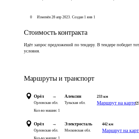
0
Изменён
28 апр 2023
.
Создан
1 янв 1
Стоимость контракта
Идёт запрос предложений по тендеру. В тендере победит то
условия.
Маршруты и транспорт
Орёл
→
Алексин
233
км
Маршрут на карте
Орловская обл.
Тульская обл.
Кол-во машин:
1
Орёл
→
Электросталь
442
км
Маршрут на карт
Орловская обл.
Московская обл.
Кол-во машин:
1