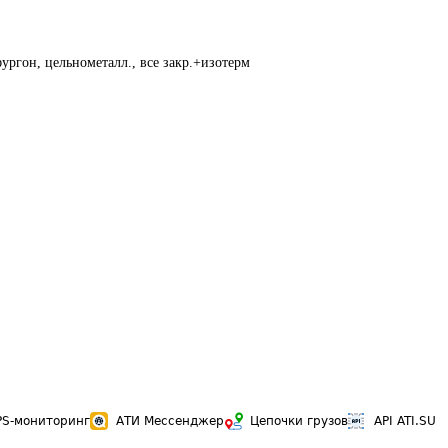
ургон, цельнометалл., все закр.+изотерм
PS-мониторинг
АТИ Мессенджер
Цепочки грузов
API ATI.SU