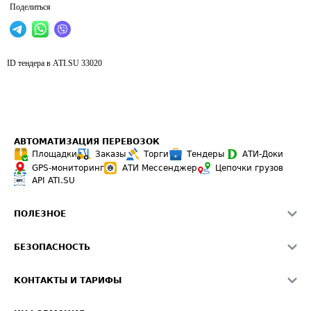
Поделиться
ID тендера в ATI.SU
33020
АВТОМАТИЗАЦИЯ ПЕРЕВОЗОК
Площадки
Заказы
Торги
Тендеры
АТИ-Доки
GPS-мониторинг
АТИ Мессенджер
Цепочки грузов
API ATI.SU
ПОЛЕЗНОЕ
Расчет расстояний
БЕЗОПАСНОСТЬ
Академия ATI.SU
ATI.SU о безопасности
Звезды ATI.SU на вашем сайте
КОНТАКТЫ И ТАРИФЫ
Памятка по проверке контрагентов
Индекс ATI.SU FTL РФ
О системе ATI.SU
Светофор+