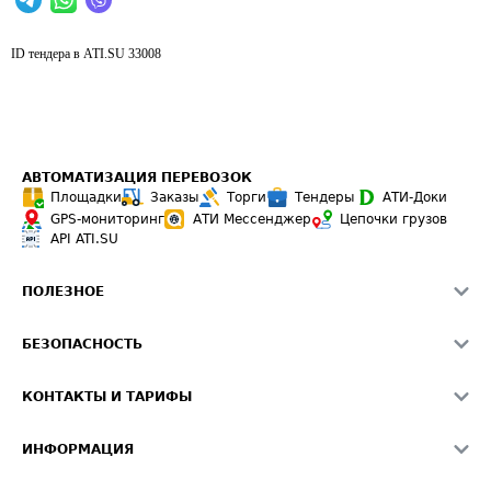
ID тендера в ATI.SU
33008
АВТОМАТИЗАЦИЯ ПЕРЕВОЗОК
Площадки
Заказы
Торги
Тендеры
АТИ-Доки
GPS-мониторинг
АТИ Мессенджер
Цепочки грузов
API ATI.SU
ПОЛЕЗНОЕ
Расчет расстояний
БЕЗОПАСНОСТЬ
Академия ATI.SU
ATI.SU о безопасности
Звезды ATI.SU на вашем сайте
КОНТАКТЫ И ТАРИФЫ
Памятка по проверке контрагентов
Индекс ATI.SU FTL РФ
О системе ATI.SU
Светофор+
Средние ставки
ИНФОРМАЦИЯ
Контактная информация
Страхование
Выгодные направления
Блог