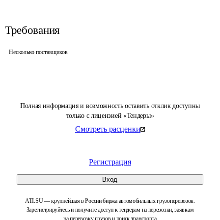
Требования
Несколько поставщиков
Полная информация и возможность оставить отклик доступны
только с лицензией «Тендеры»
Смотреть расценки
Регистрация
Вход
ATI.SU — крупнейшая в России биржа автомобильных грузоперевозок.
Зарегистрируйтесь и получите доступ к тендерам на перевозки, заявкам
на перевозку грузов и поиск транспорта