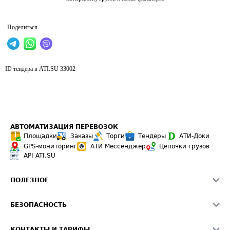
Поделиться
ID тендера в ATI.SU
33002
АВТОМАТИЗАЦИЯ ПЕРЕВОЗОК
Площадки
Заказы
Торги
Тендеры
АТИ-Доки
GPS-мониторинг
АТИ Мессенджер
Цепочки грузов
API ATI.SU
ПОЛЕЗНОЕ
Расчет расстояний
БЕЗОПАСНОСТЬ
Академия ATI.SU
ATI.SU о безопасности
Звезды ATI.SU на вашем сайте
КОНТАКТЫ И ТАРИФЫ