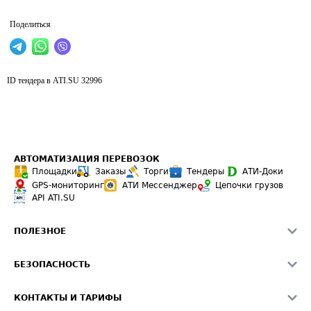
Поделиться
ID тендера в ATI.SU
32996
АВТОМАТИЗАЦИЯ ПЕРЕВОЗОК
Площадки
Заказы
Торги
Тендеры
АТИ-Доки
GPS-мониторинг
АТИ Мессенджер
Цепочки грузов
API ATI.SU
ПОЛЕЗНОЕ
Расчет расстояний
БЕЗОПАСНОСТЬ
Академия ATI.SU
ATI.SU о безопасности
Звезды ATI.SU на вашем сайте
КОНТАКТЫ И ТАРИФЫ
Памятка по проверке контрагентов