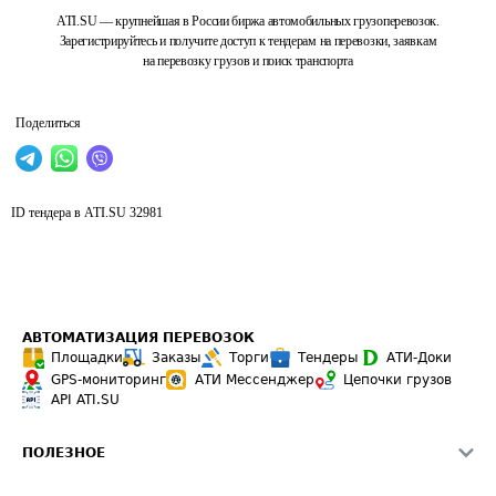
ATI.SU — крупнейшая в России биржа автомобильных грузоперевозок.
Зарегистрируйтесь и получите доступ к тендерам на перевозки, заявкам
на перевозку грузов и поиск транспорта
Поделиться
ID тендера в ATI.SU
32981
АВТОМАТИЗАЦИЯ ПЕРЕВОЗОК
Площадки
Заказы
Торги
Тендеры
АТИ-Доки
GPS-мониторинг
АТИ Мессенджер
Цепочки грузов
API ATI.SU
ПОЛЕЗНОЕ
Расчет расстояний