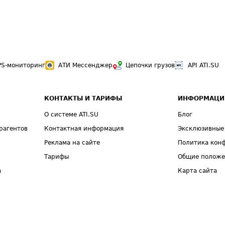
PS-мониторинг
АТИ Мессенджер
Цепочки грузов
API ATI.SU
КОНТАКТЫ И ТАРИФЫ
ИНФОРМАЦИ
О системе ATI.SU
Блог
рагентов
Контактная информация
Эксклюзивные
Реклама на сайте
Политика кон
Тарифы
Общие полож
а
Карта сайта