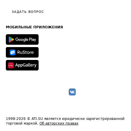
Видео по работе с ATI.SU
Политика конфиденциальности
Полезное по перевозкам
Общие положения
ЗАДАТЬ ВОПРОС
Часто задаваемые вопросы (FAQ)
Карта сайта
Техническая информация
МОБИЛЬНЫЕ ПРИЛОЖЕНИЯ
1998-2026
© ATI.SU является юридически зарегистрированной
торговой маркой.
Об авторских правах