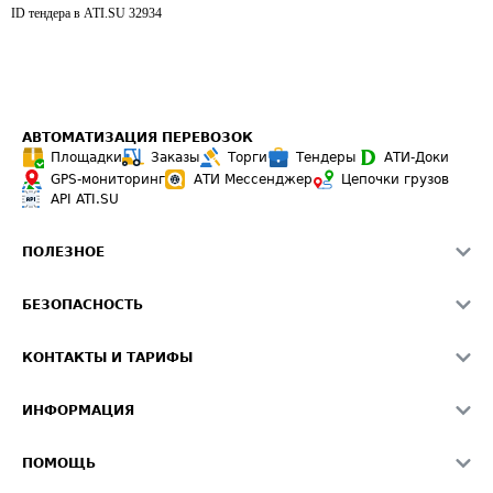
ID тендера в ATI.SU
32934
АВТОМАТИЗАЦИЯ ПЕРЕВОЗОК
Площадки
Заказы
Торги
Тендеры
АТИ-Доки
GPS-мониторинг
АТИ Мессенджер
Цепочки грузов
API ATI.SU
ПОЛЕЗНОЕ
Расчет расстояний
БЕЗОПАСНОСТЬ
Академия ATI.SU
ATI.SU о безопасности
Звезды ATI.SU на вашем сайте
КОНТАКТЫ И ТАРИФЫ
Памятка по проверке контрагентов
Индекс ATI.SU FTL РФ
О системе ATI.SU
Светофор+
Средние ставки
ИНФОРМАЦИЯ
Контактная информация
Страхование
Выгодные направления
Блог
Реклама на сайте
О формировании Паспорта
ПОМОЩЬ
Эксклюзивные материалы
Тарифы