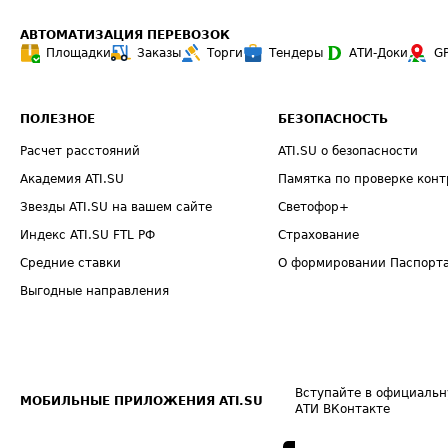
АВТОМАТИЗАЦИЯ ПЕРЕВОЗОК
Площадки
Заказы
Торги
Тендеры
АТИ-Доки
G
ПОЛЕЗНОЕ
БЕЗОПАСНОСТЬ
Расчет расстояний
ATI.SU о безопасности
Академия ATI.SU
Памятка по проверке конт
Звезды ATI.SU на вашем сайте
Светофор+
Индекс ATI.SU FTL РФ
Страхование
Средние ставки
О формировании Паспорт
Выгодные направления
Вступайте в официальн
МОБИЛЬНЫЕ ПРИЛОЖЕНИЯ ATI.SU
АТИ ВКонтакте