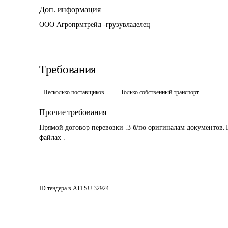
Доп. информация
ООО Агропрмтрейд -грузувладелец 
Требования
Несколько поставщиков
Только собственный транспорт
Прочие требования
Прямой договор перевозки .3 б/по оригиналам документов.Т
файлах .
ID тендера в ATI.SU
32924