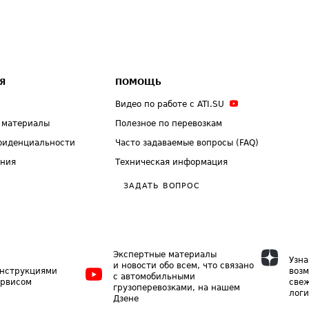
Я
ПОМОЩЬ
Видео по работе с ATI.SU
 материалы
Полезное по перевозкам
фиденциальности
Часто задаваемые вопросы (FAQ)
ения
Техническая информация
ЗАДАТЬ ВОПРОС
Экспертные материалы
Узна
и новости обо всем, что связано
инструкциями
возм
с автомобильными
ервисом
свеж
грузоперевозками, на нашем
логи
Дзене