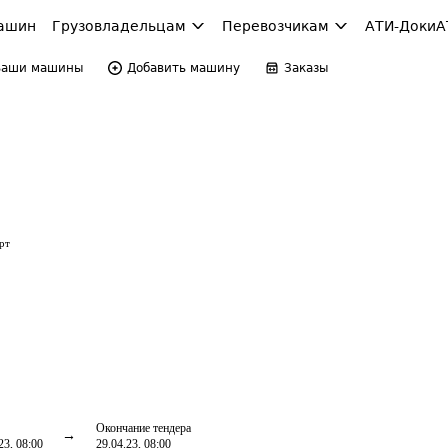
ашин
Грузовладельцам
Перевозчикам
АТИ-Доки
А
Ваши машины
Добавить машину
Заказы
рт
Окончание тендера
23, 08:00
29.04.23, 08:00